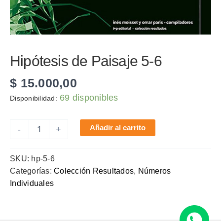
Hipótesis de Paisaje 5-6
$
15.000,00
69 disponibles
Disponibilidad:
Hipótesis
Añadir al carrito
-
+
de
Paisaje
5-
SKU:
hp-5-6
6
Categorías:
Colección Resultados
,
Números
cantidad
Individuales