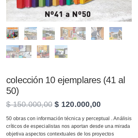
colección 10 ejemplares (41 al
50)
El
El
$
150.000,00
$
120.000,00
precio
precio
original
actual
50 obras con información técnica y perceptual . Análisis
era:
es:
críticos de especialistas nos aportan desde una mirada
$ 150.000,00.
$ 120.000,
objetiva aspectos contextuales de los proyectos