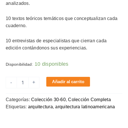
analizados.
10 textos teóricos temáticos que conceptualizan cada
cuaderno.
10 entrevistas de especialistas que cierran cada
edición contándonos sus experiencias.
10 disponibles
Disponibilidad:
colección
Añadir al carrito
-
+
10
ejemplares
(41
Categorías:
Colección 30-60
,
Colección Completa
al
Etiquetas:
arquitectura
,
arquitectura latinoamericana
50)
cantidad