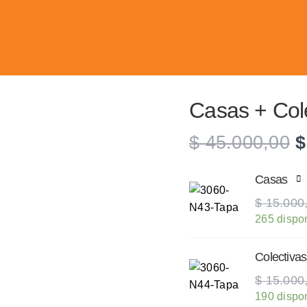
Casas + Col
E
$
45.000,00
$
p
o
Casas
e
$
15.000
$
265 dispo
Colectivas
$
15.000
190 dispo