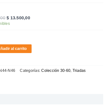
original
actual
era:
es:
$ 15.000,00.
$ 13.500,00.
El
El
,00
$
13.500,00
nibles
precio
precio
original
actual
era:
es:
$ 15.000,00.
$ 13.500,00.
ñadir al carrito
-N44-N46
Categorías:
Colección 30-60
,
Triadas