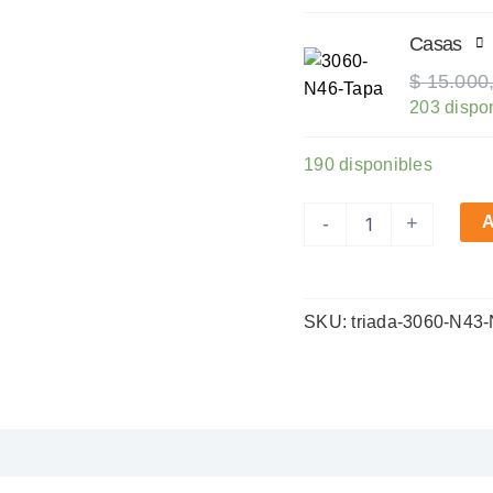
Casas
$
15.000
203 dispo
190 disponibles
Casas
A
-
+
+
Colectivas
+
Casas
SKU:
triada-3060-N43
cantidad