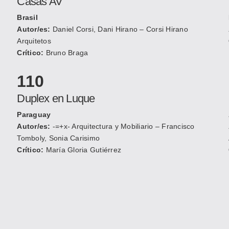
Casas AV
Brasil
Autor/es:
Daniel Corsi, Dani Hirano – Corsi Hirano
Arquitetos
Crítico:
Bruno Braga
110
Duplex en Luque
Paraguay
Autor/es:
-=+x- Arquitectura y Mobiliario – Francisco
Tomboly, Sonia Carisimo
Crítico:
María Gloria Gutiérrez