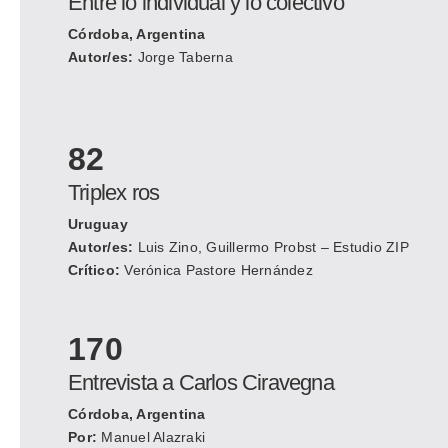
Entre lo individual y lo colectivo
Córdoba, Argentina
Autor/es:
Jorge Taberna
82
Triplex ros
Uruguay
Autor/es:
Luis Zino, Guillermo Probst – Estudio ZIP
Crítico:
Verónica Pastore Hernández
170
Entrevista a Carlos Ciravegna
Córdoba, Argentina
Por:
Manuel Alazraki