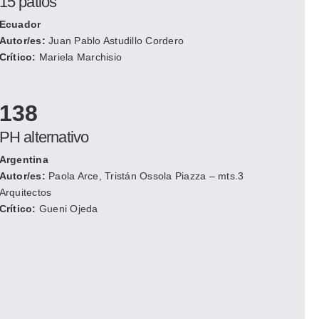
15 patios
Ecuador
Autor/es:
Juan Pablo Astudillo Cordero
Crítico:
Mariela Marchisio
138
PH alternativo
Argentina
Autor/es:
Paola Arce, Tristán Ossola Piazza – mts.3
Arquitectos
Crítico:
Gueni Ojeda